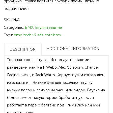
пружинка. Втулка вертится вокруг 2 промышленных
подшипников.
SKU:
N/A
Categories:
BMX
,
Втулки задние
Tags:
bmx
,
tech v2 sds
,
totalbmx
ADDITIONAL INFORMATION
DESCRIPTION
Топовая задняя втулка. Используется такими
райдерами, как Mark Webb, Alex Coleborn, Chance
Brejnakowski, и Jack Watts. Корпус втулки изготовлен
из алюминия. Низкие фланцы наделяют втулку
низким весом и слимовым внешним видом. Втулка на
болтах имеет полую термообработанную ось и
работает в паре с болтами под 17мм ключ или 6мм
шестигранник.