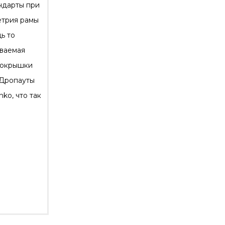
андарты при
етрия рамы
ь то
ываемая
 покрышки
 Дропауты
ko, что так