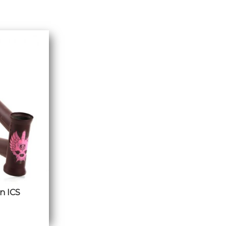
n ICS