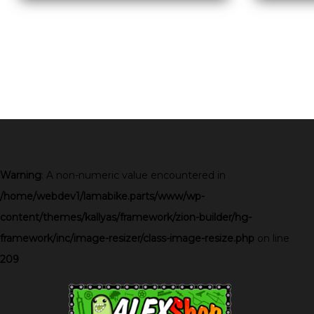
Warning
: A non-numeric value encountered in
/home/webdev1/lamabike.parts/www/wp-
content/themes/kallyas/framework/zion-builder/hg-
framework/inc/image-resizer/class-image-resize.php
on line
209