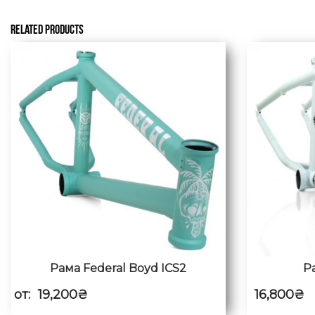
RELATED PRODUCTS
Рама Federal Boyd ICS2
Р
от:
19,200
₴
16,800
₴