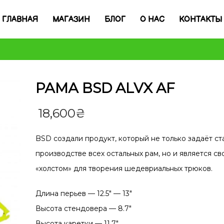
ГЛАВНАЯ
МАГАЗИН
БЛОГ
О НАС
КОНТАКТЫ
РАМА BSD ALVX AF
18,600
₴
BSD создали продукт, который не только задаёт с
производстве всех остальных рам, но и является с
«холстом» для творения шедевриальных трюков.
Длина перьев — 12.5″ — 13″
Высота стендовера — 8.7″
Высота каретки — 11.7″