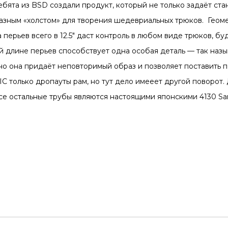
ебята из BSD создали продукт, который не только задаёт ст
бразным «холстом» для творения шедевриальных трюков. Геом
перьев всего в 12.5″ даст контроль в любом виде трюков, буд
ой длине перьев способствует одна особая деталь — так наз
нно она придаёт неповторимый образ и позволяет поставить
C только дропауты рам, но тут дело имееет другой поворот.
 все остальные трубы являются настоящими японскими 4130 San