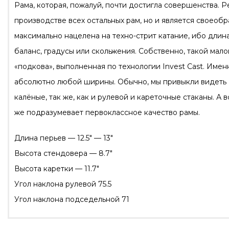
Рама, которая, пожалуй, почти достигла совершенства. Р
производстве всех остальных рам, но и является своео
максимально нацелена на техно-стрит катание, ибо длина 
баланс, градусы или скольжения. Собственно, такой мал
«подкова», выполненная по технологии Invest Cast. Име
абсолютно любой ширины. Обычно, мы привыкли видеть I
калёные, так же, как и рулевой и кареточные стаканы. А
же подразумевает первоклассное качество рамы.
Длина перьев — 12.5″ — 13″
Высота стендовера — 8.7″
Высота каретки — 11.7″
Угол наклона рулевой 75.5
Угол наклона подседельной 71