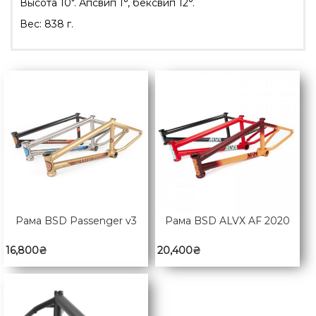
Высота 10″. Апсвип 1°, бексвип 12°.
Вес: 838 г.
Рама BSD Passenger v3
Рама BSD ALVX AF 2020
16,800
₴
20,400
₴