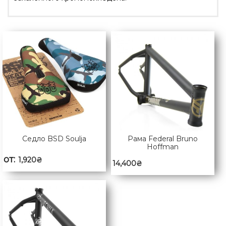
Седло BSD Soulja
Рама Federal Bruno
Hoffman
от:
1,920
₴
14,400
₴