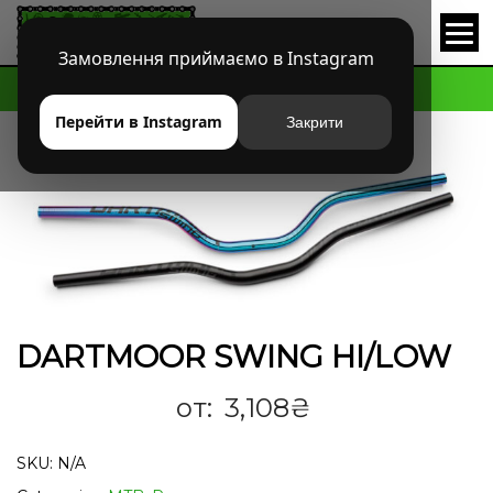
Замовлення приймаємо в Instagram
HOME
МАГАЗИН
MTB
РУЛИ
DARTMOOR SWING HI/LOW
Перейти в Instagram
Закрити
DARTMOOR SWING HI/LOW
от:
3,108
₴
SKU:
N/A