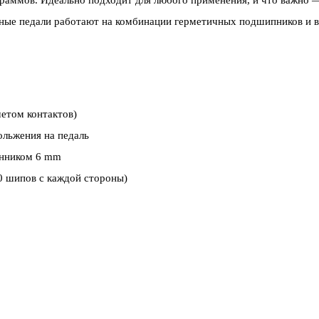
 граммов. Идеально подходит для любого применения, и что важно 
ные педали работают на комбинации герметичных подшипников и в
етом контактов)
ольжения на педаль
анником 6 mm
0 шипов с каждой стороны)