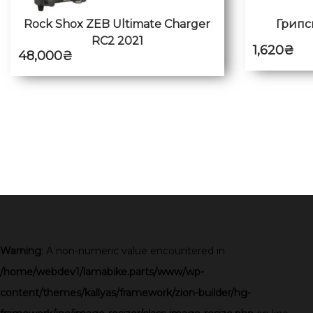
Rock Shox ZEB Ultimate Charger
Грипсы
RC2 2021
1,620
₴
48,000
₴
Warning
: A non-numeric value encountered in
/home/webdev1/lamabike.parts/www/wp-
content/themes/kallyas/framework/zion-builder/hg-