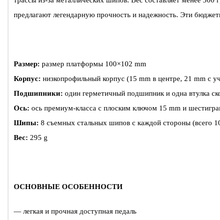
трассы из-за металлических шипов. Вес составляет менее 300
предлагают легендарную прочность и надежность. Эти бюджет
Размер:
размер платформы 100×102 mm
Корпус:
низкопрофильный корпус (15 mm в центре, 21 mm с уч
Подшипники:
один герметичный подшипник и одна втулка ск
Ось:
ось премиум-класса с плоским ключом 15 mm и шестигр
Шипы:
8 съемных стальных шипов с каждой стороны (всего 1
Вес:
295 g
ОСНОВНЫЕ ОСОБЕННОСТИ
— легкая и прочная доступная педаль