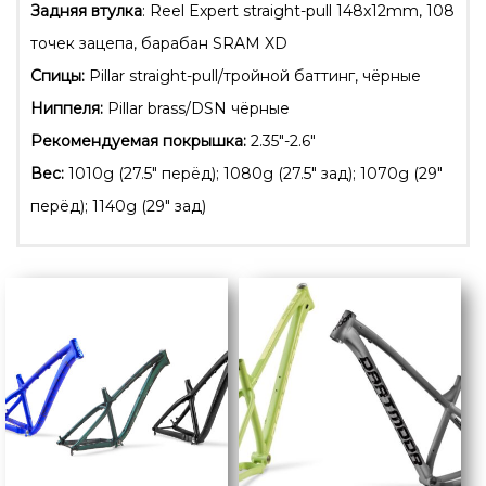
Задняя втулка
: Reel Expert straight-pull 148x12mm, 108
точек зацепа, барабан SRAM XD
Спицы:
Pillar straight-pull/тройной баттинг, чёрные
Ниппеля:
Pillar brass/DSN чёрные
Рекомендуемая покрышка:
2.35″-2.6″
Вес:
1010g (27.5″ перёд); 1080g (27.5″ зад); 1070g (29″
перёд); 1140g (29″ зад)