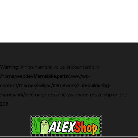
Warning
: A non-numeric value encountered in
/home/webdev1/lamabike.parts/www/wp-
content/themes/kallyas/framework/zion-builder/hg-
framework/inc/image-resizer/class-image-resize.php
on line
209