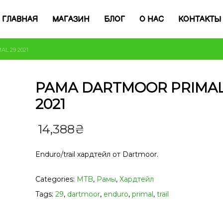
ГЛАВНАЯ
МАГАЗИН
БЛОГ
О НАС
КОНТАКТЫ
L 29 2021
РАМА DARTMOOR PRIMAL
2021
14,388
₴
Enduro/trail хардтейл от Dartmoor.
Categories:
MTB
,
Рамы
,
Хардтейл
Tags:
29
,
dartmoor
,
enduro
,
primal
,
trail