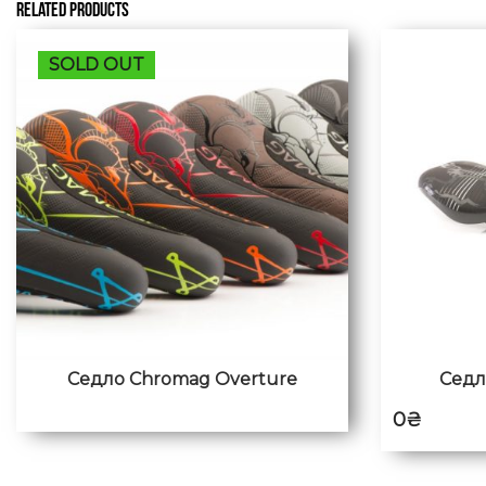
RELATED PRODUCTS
SOLD OUT
Седло Chromag Overture
Седл
0
₴