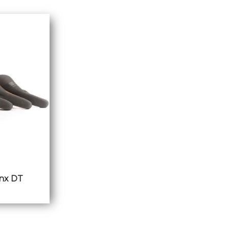
nx DT