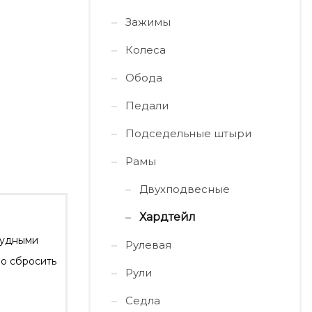
Зажимы
Колеса
Обода
Педали
Подседельные штыри
Рамы
Двухподвесные
Хардтейл
трудными
Рулевая
ло сбросить
Рули
Седла