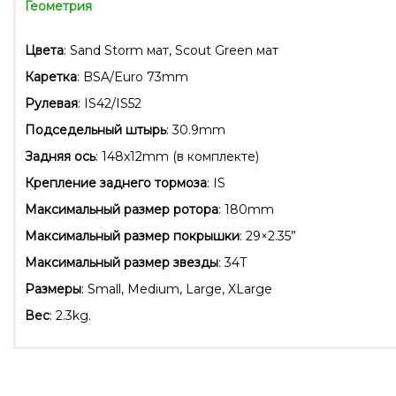
Геометрия
Цвета
: Sand Storm мат, Scout Green мат
Каретка
: BSA/Euro 73mm
Рулевая
: IS42/IS52
Подседельный штырь
: 30.9mm
Задняя ось
: 148x12mm (в комплекте)
Крепление заднего тормоза
: IS
Максимальный размер ротора
: 180mm
Максимальный размер покрышки
: 29×2.35”
Максимальный размер звезды
: 34T
Размеры
: Small, Medium, Large, XLarge
Вес
: 2.3kg.