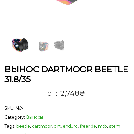
ВЫНОС DARTMOOR BEETLE
31.8/35
от:
2,748
₴
SKU:
N/A
Category:
Выносы
Tags:
beetle
,
dartmoor
,
dirt
,
enduro
,
freeride
,
mtb
,
stem
,