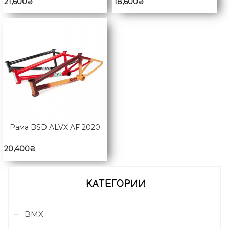
21,600
₴
18,600
₴
Рама BSD ALVX AF 2020
20,400
₴
КАТЕГОРИИ
BMX