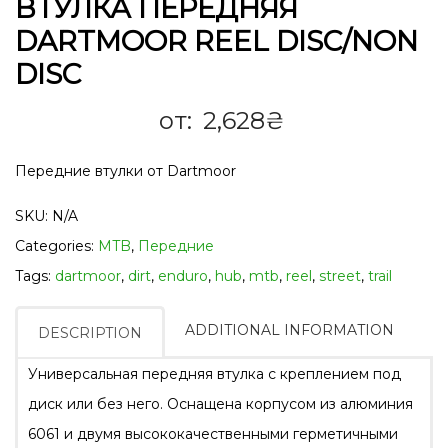
ВТУЛКА ПЕРЕДНЯЯ
DARTMOOR REEL DISC/NON
DISC
от:
2,628
₴
Передние втулки от Dartmoor
SKU:
N/A
Categories:
MTB
,
Передние
Tags:
dartmoor
,
dirt
,
enduro
,
hub
,
mtb
,
reel
,
street
,
trail
ADDITIONAL INFORMATION
DESCRIPTION
Универсальная передняя втулка с креплением под
диск или без него. Оснащена корпусом из алюминия
6061 и двумя высококачественными герметичными