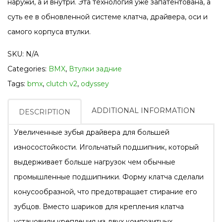
наружи, а и внутри. Эта технология уже запатентована, а
суть ее в обновленной системе клатча, драйвера, оси и
самого корпуса втулки.
SKU:
N/A
Categories:
BMX
,
Втулки задние
Tags:
bmx
,
clutch v2
,
odyssey
ADDITIONAL INFORMATION
DESCRIPTION
Увеличенные зубья драйвера для большей
износостойкости. Игольчатый подшипник, который
выдерживает больше нагрузок чем обычные
промышленные подшипники. Форму клатча сделали
конусообразной, что предотвращает стирание его
зубцов. Вместо шариков для крепления клатча
установили крепления из двух композитных