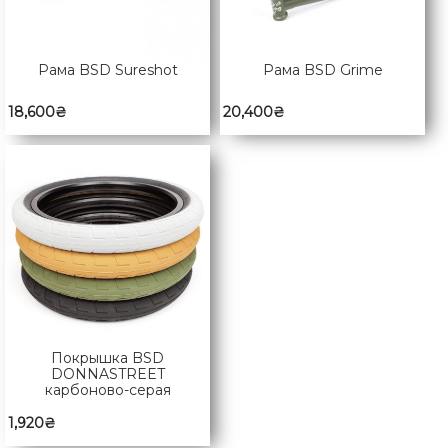
Рама BSD Sureshot
Рама BSD Grime
18,600
₴
20,400
₴
Покрышка BSD
DONNASTREET
карбоново-серая
1,920
₴