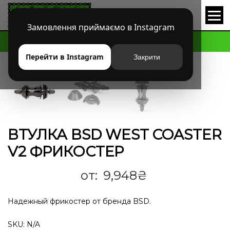
Замовлення приймаємо в Instagram
HOME
МАГАЗИН
BMX
ВТУЛКИ ЗАДНИЕ
Перейти в Instagram
Закрити
ВТУЛКА BSD WEST COASTER V2 ФРИКОСТЕР
ВТУЛКА BSD WEST COASTER
V2 ФРИКОСТЕР
от:
9,948
₴
Надежный фрикостер от бренда BSD.
SKU:
N/A