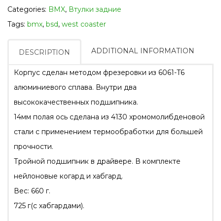
Categories:
BMX
,
Втулки задние
Tags:
bmx
,
bsd
,
west coaster
ADDITIONAL INFORMATION
DESCRIPTION
Корпус сделан методом фрезеровки из 6061-T6
алюминиевого сплава. Внутри два
высококачественных подшипника.
14мм полая ось сделана из 4130 хромомолибденовой
стали с применением термообработки для большей
прочности.
Тройной подшипник в драйвере. В комплекте
нейлоновые когард и хабгард.
Вес: 660 г.
725 г(с хабгардами).