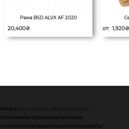
Рама BSD ALVX AF 2020
С
20,400
₴
от:
1,920
Warning
: A non-numeric value encountered in
/home/webdev1/lamabike.parts/www/wp-
content/themes/kallyas/framework/zion-builder/hg-