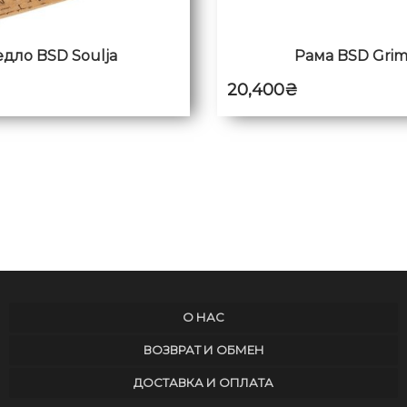
едло BSD Soulja
Рама BSD Gri
₴
20,400
₴
О НАС
ВОЗВРАТ И ОБМЕН
ДОСТАВКА И ОПЛАТА