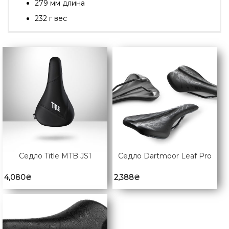
279 мм длина
232 г вес
Седло Title MTB JS1
Седло Dartmoor Leaf Pro
4,080
₴
2,388
₴