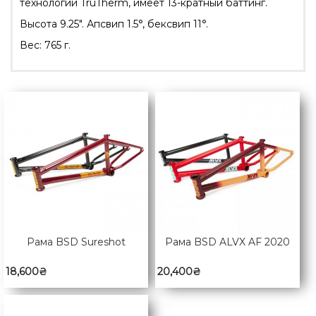
технологии TruTherm, имеет 13-кратный баттинг.
Высота 9.25″. Апсвип 1.5°, бексвип 11°.
Вес: 765 г.
Рама BSD Sureshot
Рама BSD ALVX AF 2020
18,600
₴
20,400
₴