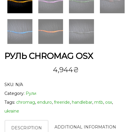
РУЛЬ CHROMAG OSX
4,944
₴
SKU:
N/A
Category:
Рули
Tags:
chromag
,
enduro
,
freeride
,
handlebar
,
mtb
,
osx
,
ukraine
ADDITIONAL INFORMATION
DESCRIPTION