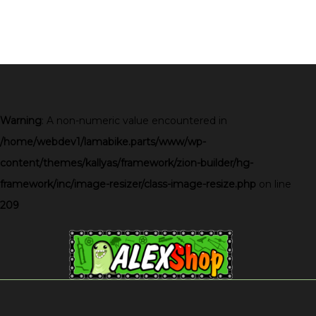
Warning
: A non-numeric value encountered in
/home/webdev1/lamabike.parts/www/wp-
content/themes/kallyas/framework/zion-builder/hg-
framework/inc/image-resizer/class-image-resize.php
on line
209