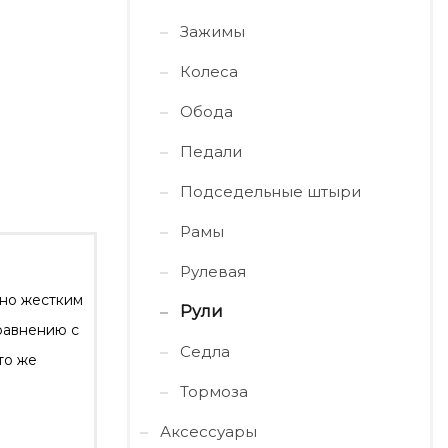
Зажимы
Колеса
Обода
Педали
Подседельные штыри
Рамы
Рулевая
тно жестким
Рули
равнению с
Седла
то же
Тормоза
Аксессуары