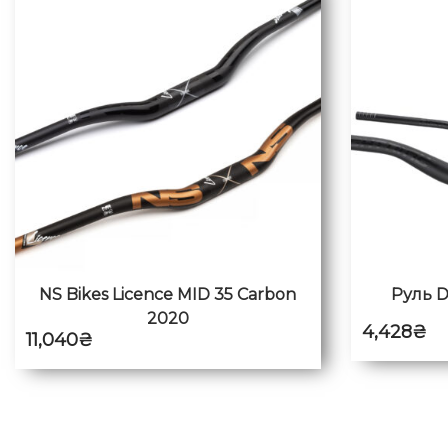
NS Bikes Licence MID 35 Carbon
Руль D
2020
4,428
₴
11,040
₴