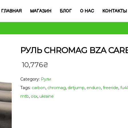
ГЛАВНАЯ
МАГАЗИН
БЛОГ
О НАС
КОНТАКТЫ
РУЛЬ CHROMAG BZA CAR
10,776
₴
Category:
Рули
Tags:
carbon
,
chromag
,
dirtjump
,
enduro
,
freeride
,
fu4
mtb
,
osx
,
ukraine