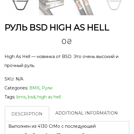
РУЛЬ BSD HIGH AS HELL
0
₴
High As Hell — новинка от BSD. Это очень высокий и
прочный руль.
SKU:
N/A
Categories:
BMX
,
Рули
Tags:
bmx
,
bsd
,
high as hell
ADDITIONAL INFORMATION
DESCRIPTION
Выполнен из 4130 CrMo с последующей