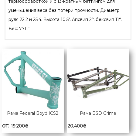
термообработкой и c 13-кратным баттингом для
уменьшения веса без потери прочности. Диаметр
руля 22.2 и 25.4. Высота 10.5″. Апсвип 2°, бексвип 11°.
Вес: 771 г.
Рама Federal Boyd ICS2
Рама BSD Grime
от:
19,200
₴
20,400
₴