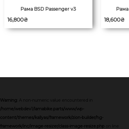
Рама BSD Passenger v3
Рама
16,800
₴
18,600
₴
Warning
: A non-numeric value encountered in
/home/webdev1/lamabike.parts/www/wp-
content/themes/kallyas/framework/zion-builder/hg-
framework/inc/image-resizer/class-image-resize.php
on line