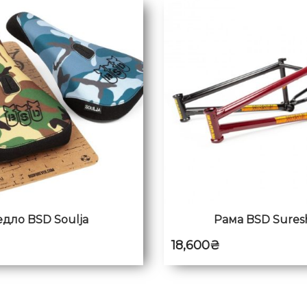
едло BSD Soulja
Рама BSD Sures
₴
18,600
₴