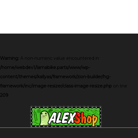
Warning
: A non-numeric value encountered in
/home/webdev1/lamabike.parts/www/wp-
content/themes/kallyas/framework/zion-builder/hg-
framework/inc/image-resizer/class-image-resize.php
on line
209