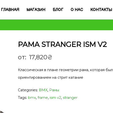
ГЛАВНАЯ
МАГАЗИН
БЛОГ
О НАС
КОНТАКТЫ
РАМА STRANGER ISM V2
от:
17,820
₴
Классическая в плане геометрии рама, которая был
ориентированием на стрит катание
Categories:
BMX
,
Рамы
Tags:
bmx
,
frame
,
ism v2
,
stranger