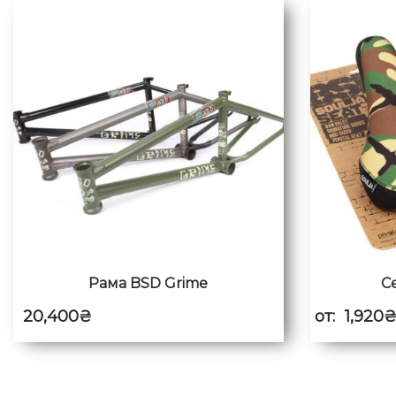
Рама BSD Grime
С
20,400
₴
от:
1,920