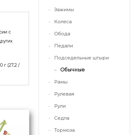
Зажимы
Колеса
сии с
Обода
других
Педали
Подседельные штыри
 г (27,2 /
Обычные
Рамы
Рулевая
Рули
Седла
Тормоза