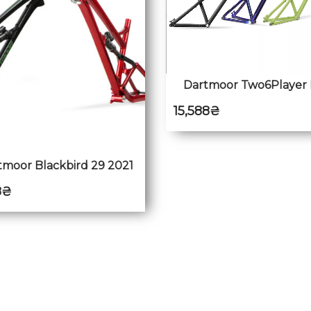
Dartmoor Two6Player 
15,588
₴
moor Blackbird 29 2021
8
₴