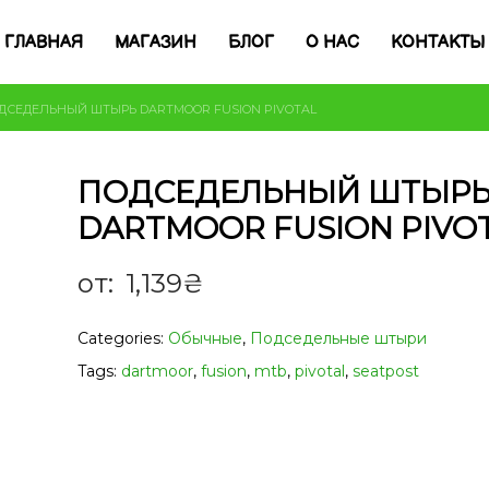
ГЛАВНАЯ
МАГАЗИН
БЛОГ
О НАС
КОНТАКТЫ
ДСЕДЕЛЬНЫЙ ШТЫРЬ DARTMOOR FUSION PIVOTAL
ПОДСЕДЕЛЬНЫЙ ШТЫР
DARTMOOR FUSION PIVO
от:
1,139
₴
Categories:
Обычные
,
Подседельные штыри
Tags:
dartmoor
,
fusion
,
mtb
,
pivotal
,
seatpost