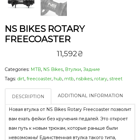
NS BIKES ROTARY
FREECOASTER
11,592
₴
Categories:
MTB
,
NS Bikes
,
Втулки
,
Задние
Tags:
dirt
,
freecoaster
,
hub
,
mtb
,
nsbikes
,
rotary
,
street
ADDITIONAL INFORMATION
DESCRIPTION
Новая втулка от NS Bikes Rotary Freecoaster позволит
вам ехать фейки без кручения педалей.
Это откроет
вам путь к новым трюкам, которые раньше были
невозможны!
Единственная втулка такого типа,