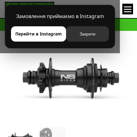
Замовлення приймаємо в Instagram
HOME
МАГАЗИН
БРЕНДЫ
NS BIKES
NS BIKES ROTARY FREECOASTER
Перейти в Instagram
Закрити