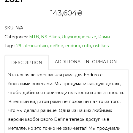
143,604
₴
SKU:
N/A
Categories:
MTB
,
NS Bikes
,
Двухподвесные
,
Рамы
Tags:
29
,
allmountain
,
define
,
enduro
,
mtb
,
nsbikes
ADDITIONAL INFORMATION
DESCRIPTION
Эта новая легкосплавная рама для Enduro с
большими колесами.
Мы продумали каждую деталь,
чтобы добиться производительности и элегантности.
Внешний вид этой рамы не похож ни на что из того,
что мы делали раньше.
Одна из наших любимых
версий карбонового Define теперь доступна в
металле, но это точно не хэви-метал! Мы продумали