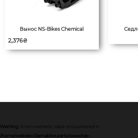
Вынос NS-Bikes Chemical
Седл
2,376
₴
Warning
: A non-numeric value encountered in
/home/webdev1/lamabike.parts/www/wp-