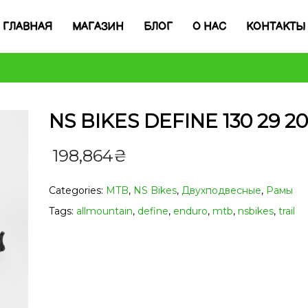
ГЛАВНАЯ
МАГАЗИН
БЛОГ
О НАС
КОНТАКТЫ
NS BIKES DEFINE 130 29 20
198,864
₴
Categories:
MTB
,
NS Bikes
,
Двухподвесные
,
Рамы
Tags:
allmountain
,
define
,
enduro
,
mtb
,
nsbikes
,
trail