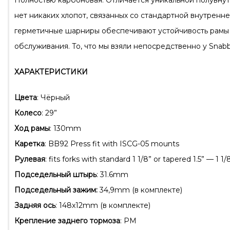
Полностью карбоновая. Отличается уникальной полувнут
нет никаких хлопот, связанных со стандартной внутрен
герметичные шарниры обеспечивают устойчивость рамы
обслуживания. То, что мы взяли непосредственно у Snab
ХАРАКТЕРИСТИКИ
Цвета
: Чёрный
Колесо
: 29”
Ход рамы
: 130mm
Каретка
: BB92 Press fit with ISCG-05 mounts
Рулевая
: fits forks with standard 1 1/8” or tapered 1.5” — 1 1/
Подседельный штырь
: 31.6mm
Подседельный зажим:
34,9mm (в комплекте)
Задняя ось
: 148x12mm (в комплекте)
Крепление заднего тормоза
: PM