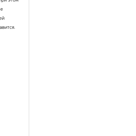
при этом
ие
ей
авится.