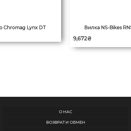
о Chromag Lynx DT
Вилка NS-Bikes RN
9,672
₴
О НАС
ВОЗВРАТ И ОБМЕН