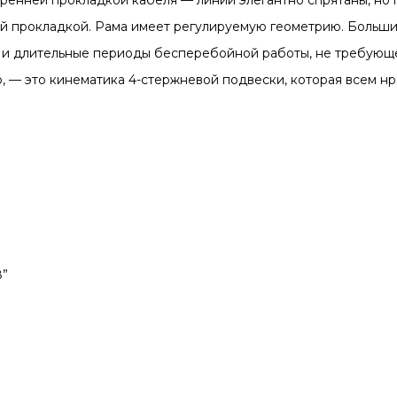
ренней прокладкой кабеля — линии элегантно спрятаны, но 
ней прокладкой. Рама имеет регулируемую геометрию. Больш
 и длительные периоды бесперебойной работы, не требующ
b, — это кинематика 4-стержневой подвески, которая всем нр
8”