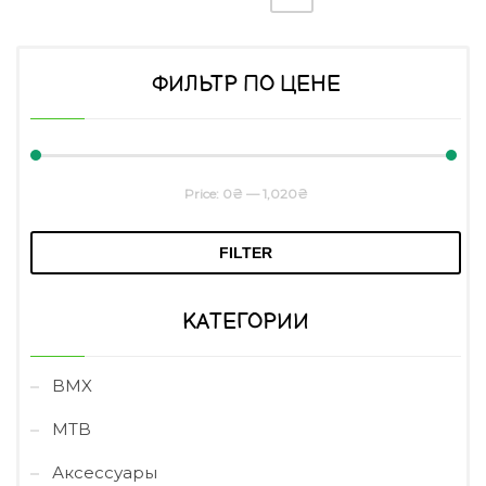
ФИЛЬТР ПО ЦЕНЕ
Min
Max
Price:
0₴
—
1,020₴
price
price
FILTER
КАТЕГОРИИ
BMX
MTB
Аксессуары