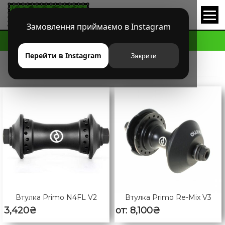
Замовлення приймаємо в Instagram
HOME
PRODUCT
PAGE 2
Перейти в Instagram
Закрити
PRIMO
Втулка Primo N4FL V2
Втулка Primo Re-Mix V3
3,420
₴
от:
8,100
₴