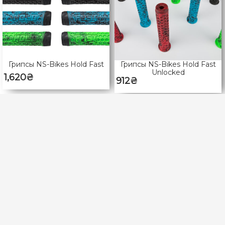
Грипсы NS-Bikes Hold Fast
Грипсы NS-Bikes Hold Fast
Unlocked
1,620
₴
912
₴
ФИЛЬТР ПО ЦЕНЕ
Min
Max
Price:
30₴
—
160₴
price
price
FILTER